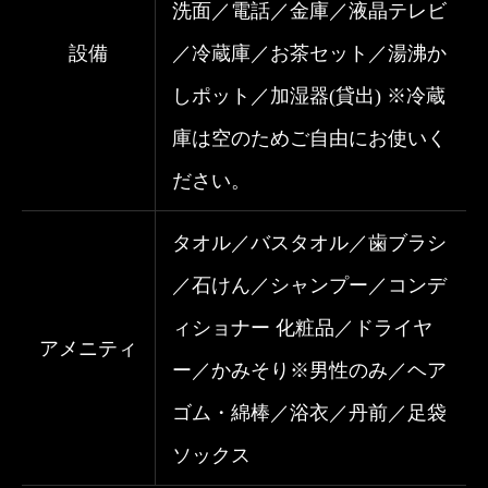
洗面／電話／金庫／液晶テレビ
設備
／冷蔵庫／お茶セット／湯沸か
しポット／加湿器(貸出) ※冷蔵
庫は空のためご自由にお使いく
ださい。
タオル／バスタオル／歯ブラシ
／石けん／シャンプー／コンデ
ィショナー 化粧品／ドライヤ
アメニティ
ー／かみそり※男性のみ／ヘア
ゴム・綿棒／浴衣／丹前／足袋
ソックス