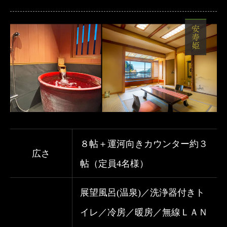
８帖＋運河向きカウンター約３
広さ
帖（定員4名様）
展望風呂(温泉)／洗浄器付きト
イレ／冷房／暖房／無線ＬＡＮ