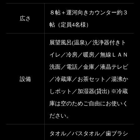
８帖＋運河向きカウンター約３
広さ
帖（定員4名様）
展望風呂(温泉)／洗浄器付きト
イレ／冷房／暖房／無線ＬＡＮ
洗面／電話／金庫／液晶テレビ
設備
／冷蔵庫／お茶セット／湯沸か
しポット／加湿器(貸出) ※冷蔵
庫は空のためご自由にお使いく
ださい。
タオル／バスタオル／歯ブラシ