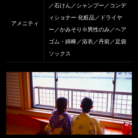
／石けん／シャンプー／コンデ
ィショナー 化粧品／ドライヤ
アメニティ
ー／かみそり※男性のみ／ヘア
ゴム・綿棒／浴衣／丹前／足袋
ソックス