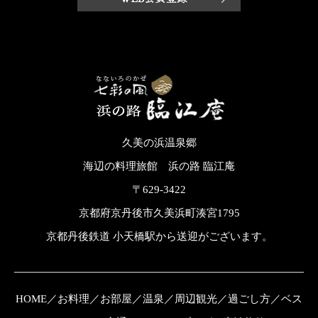
久美の浜温泉郷
海辺の料理旅館 浜の路 臨江庵
〒629-3422
京都府京丹後市久美浜町湊宮1795
京都丹後鉄道 小天橋駅から送迎がございます。
HOME
／
お料理
／
お部屋
／
温泉
／
周辺観光
／
過ごし方
／
ベス