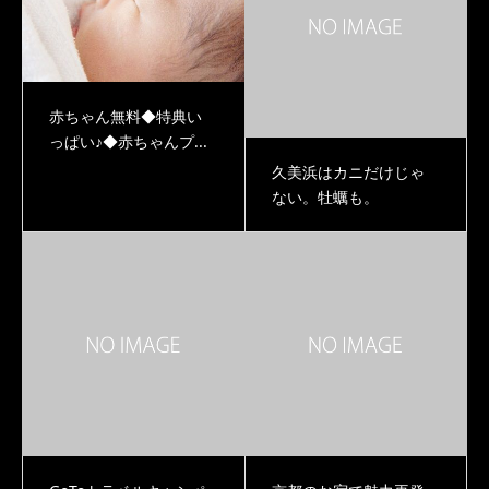
赤ちゃん無料◆特典い
っぱい♪◆赤ちゃんプ...
久美浜はカニだけじゃ
ない。牡蠣も。