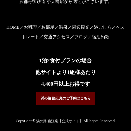
京都丹後鉄道 小天橋駅から送迎がございます。
HOME
／
お料理
／
お部屋
／
温泉
／
周辺観光
／
過ごし方
／
ベス
トレート
／
交通アクセス
／
ブログ
／
宿泊約款
1泊2食付プランの場合
他サイトより1組様あたり
4,400円以上お得です
浜の路 臨江庵のご予約はこちら
Copyright © 浜の路 臨江庵【公式サイト】 All Rights Reserved.