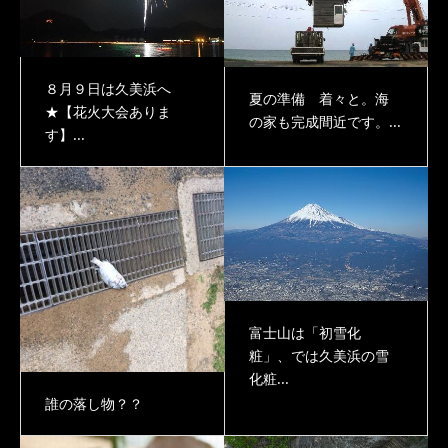
８月９日は久美浜へ
夏の準備 着々と。海
★【花火大会ありま
の家も完成間近です。...
す】...
富士山は「初雪化
粧」、では久美浜の雪
化粧...
誰の落し物？？