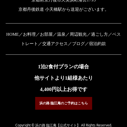
京都丹後鉄道 小天橋駅から送迎がございます。
HOME
／
お料理
／
お部屋
／
温泉
／
周辺観光
／
過ごし方
／
ベス
トレート
／
交通アクセス
／
ブログ
／
宿泊約款
1泊2食付プランの場合
他サイトより1組様あたり
4,400円以上お得です
浜の路 臨江庵のご予約はこちら
Copyright © 浜の路 臨江庵【公式サイト】 All Rights Reserved.