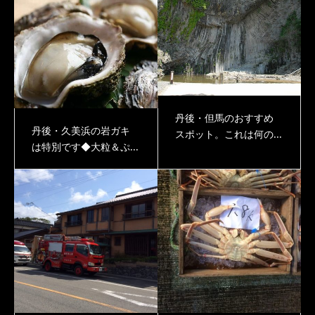
丹後・但馬のおすすめ
丹後・久美浜の岩ガキ
スポット。これは何の...
は特別です◆大粒＆ぷ...