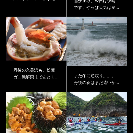
雪が止み、今日は快晴
です。やっぱ天気は良...
丹後の久美浜も、松葉
また冬に逆戻り。。。
ガニ漁解禁まであと１...
丹後の春はまだ遠いか...